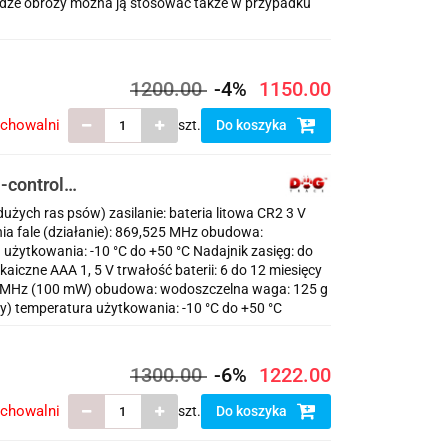
wadze obroży można ją stosować także w przypadku
1200.00
-4%
1150.00
echowalni
szt.
Do koszyka
-control
dużych ras psów) zasilanie: bateria litowa CR2 3 V
nia fale (działanie): 869,525 MHz obudowa:
 użytkowania: -10 °C do +50 °C Nadajnik zasięg: do
lkaiczne AAA 1, 5 V trwałość baterii: 6 do 12 miesięcy
525 MHz (100 mW) obudowa: wodoszczelna waga: 125 g
ny) temperatura użytkowania: -10 °C do +50 °C
1300.00
-6%
1222.00
echowalni
szt.
Do koszyka