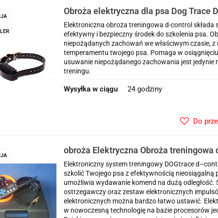
Obroża elektryczna dla psa Dog Trace D
JA
2000+ mini
Elektroniczna obroża treningowa d-control składa się
LER
efektywny i bezpieczny środek do szkolenia psa. 
niepożądanych zachowań we właściwym czasie, z u
temperamentu twojego psa. Pomaga w osiągnięciu
usuwanie niepożądanego zachowania jest jedynie 
treningu.
Wysyłka w ciągu
24 godziny
Do prz
obroża Elektryczna Obroża treningowa 
JA
2 psów zasięg 1600 metrów
Elektroniczny system treningowy DOGtrace d–contro
szkolić Twojego psa z efektywnością nieosiągalną
umożliwia wydawanie komend na dużą odległość. S
ostrzegawczy oraz zestaw elektronicznych impuls
elektronicznych można bardzo łatwo ustawić. Elek
w nowoczesną technologię na bazie procesorów je