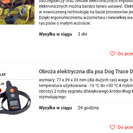
ostrzegawczy oraz zestaw elektronicznych impuls
elektronicznych można bardzo łatwo ustawić. Elek
w nowoczesną technologię na bazie procesorów je
Dzięki ergonomicznemu wzornictwu i niewielkiej 
ras psów o małym wzroście.
Wysyłka w ciągu
3 dni
Do prz
Obroża elektryczna dla psa Dog Trace D
LER
professional 2000+
wymiary: 77 x 39 x 33 mm (dla dużych ras) waga: 
JA
temperatura użytkowania: -10 °C do +50 °C 8 trybów
obroży) 2 tryby sygnału dźwiękowego krótki/długi 
stymulującego
Wysyłka w ciągu
24 godziny
Do prz