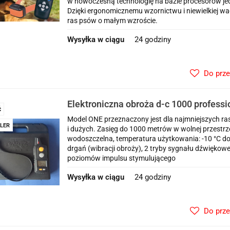
w nowoczesną technologię na bazie procesorów je
Dzięki ergonomicznemu wzornictwu i niewielkiej 
ras psów o małym wzroście.
Wysyłka w ciągu
24 godziny
Do prz
Elektroniczna obroża d-c 1000 professi
Ć
zasięg 1000 metrów ładowarka do obro
Model ONE przeznaczony jest dla najmniejszych ras
LER
i dużych. Zasięg do 1000 metrów w wolnej przestrz
wodoszczelna, temperatura użytkowania: -10 °C do 
drgań (wibracji obroży), 2 tryby sygnału dźwiękoweg
poziomów impulsu stymulującego
Wysyłka w ciągu
24 godziny
Do prz