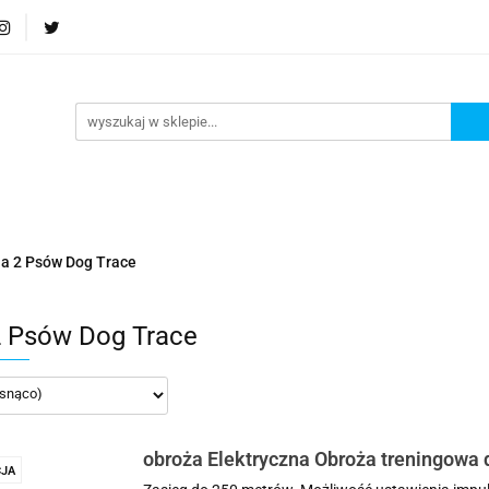
Podstrona
Polecamy Strony:
Nowości
Bests
orie
Podstrona
Polecamy Strony:
Nowości
Be
la 2 Psów Dog Trace
2 Psów Dog Trace
obroża Elektryczna Obroża treningowa d
JA
psów zasięg 250 metrów