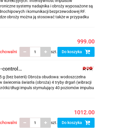
ów korekcyjnych. Intensywność impulsów
troniczne systemy nadajnika i obroży wyposażone są
dnochipowych i komunikacji bezprzewodowej RF.
wadze obroży można ją stosować także w przypadku
999.00
echowalni
szt.
Do koszyka
-control
65 g (bez baterii) Obroża obudowa: wodoszczelna
 świecenia światła (obroża) 4 tryby drgań (wibracji
krótki/długi impuls stymulujący 40 poziomów impulsu
1012.00
echowalni
szt.
Do koszyka