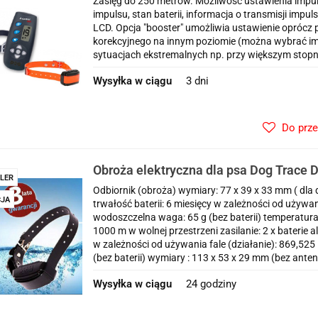
Zasięg do 250 metrów. Możliwość ustawienia impul
impulsu, stan baterii, informacja o transmisji im
LCD. Opcja "booster" umożliwia ustawienie opróc
korekcyjnego na innym poziomie (można wybrać imp
sytuacjach ekstremalnych np. przy większym stopn
Wysyłka w ciągu
3 dni
Do prz
Obroża elektryczna dla psa Dog Trace D
LER
1000+
Odbiornik (obroża) wymiary: 77 x 39 x 33 mm ( dla 
JA
trwałość baterii: 6 miesięcy w zależności od używa
wodoszczelna waga: 65 g (bez baterii) temperatura
1000 m w wolnej przestrzeni zasilanie: 2 x baterie a
w zależności od używania fale (działanie): 869,
(bez baterii) wymiary : 113 x 53 x 29 mm (bez ante
Wysyłka w ciągu
24 godziny