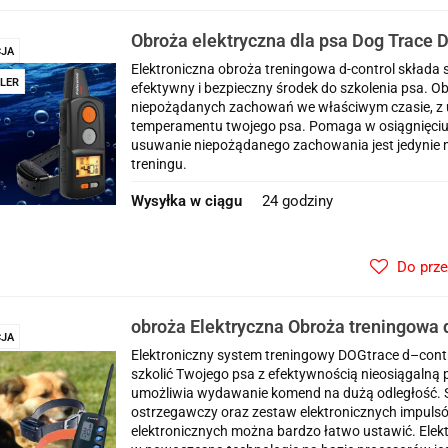
Obroża elektryczna dla psa Dog Trace D
JA
1000+ mini
Elektroniczna obroża treningowa d-control składa się
LER
efektywny i bezpieczny środek do szkolenia psa. 
niepożądanych zachowań we właściwym czasie, z u
temperamentu twojego psa. Pomaga w osiągnięciu
usuwanie niepożądanego zachowania jest jedynie 
treningu.
Wysyłka w ciągu
24 godziny
Do prz
obroża Elektryczna Obroża treningowa 
JA
2 psów zasięg 1000 metrów
Elektroniczny system treningowy DOGtrace d–contro
szkolić Twojego psa z efektywnością nieosiągalną
umożliwia wydawanie komend na dużą odległość. S
ostrzegawczy oraz zestaw elektronicznych impuls
elektronicznych można bardzo łatwo ustawić. Elek