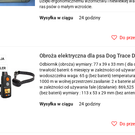
Dzięki ergonomicznemu wzornictwu i niewielkiej 
ras psów o małym wzroście.
Wysyłka w ciągu
24 godziny
Do prz
Obroża elektryczna dla psa Dog Trace D
JA
professional 1002+ dla 2 psów
Odbiornik (obroża) wymiary: 77 x 39 x 33 mm ( dla 
LER
trwałość baterii: 6 miesięcy w zależności od używa
wodoszczelna waga: 65 g (bez baterii) temperatura
1000 m w wolnej przestrzeni zasilanie: 2 x baterie a
w zależności od używania fale (działanie): 869,
(bez baterii) wymiary : 113 x 53 x 29 mm (bez ante
Wysyłka w ciągu
24 godziny
Do prz