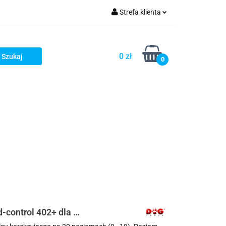
Strefa klienta
ellery
Zaloguj się
Zarejestruj się
0 zł
0
Dodaj zgłoszenie
stsellery
-control 402+ dla 2