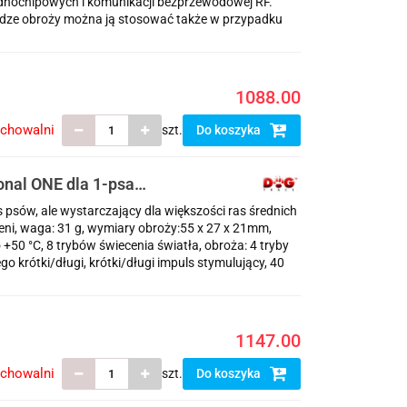
dnochipowych i komunikacji bezprzewodowej RF.
wadze obroży można ją stosować także w przypadku
1088.00
echowalni
szt.
Do koszyka
onal ONE dla 1-psa
ży
 psów, ale wystarczający dla większości ras średnich
eni, waga: 31 g, wymiary obroży:55 x 27 x 21mm,
+50 °C, 8 trybów świecenia światła, obroża: 4 tryby
o krótki/długi, krótki/długi impuls stymulujący, 40
1147.00
echowalni
szt.
Do koszyka