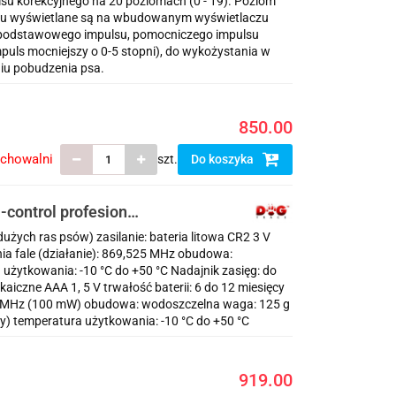
su korekcyjnego na 20 poziomach (0 - 19). Poziom
pulsu wyświetlane są na wbudowanym wyświetlaczu
z podstawowego impulsu, pomocniczego impulsu
uls mocniejszy o 0-5 stopni), do wykożystania w
iu pobudzenia psa.
850.00
echowalni
szt.
Do koszyka
-control profesional
dużych ras psów) zasilanie: bateria litowa CR2 3 V
nia fale (działanie): 869,525 MHz obudowa:
 użytkowania: -10 °C do +50 °C Nadajnik zasięg: do
lkaiczne AAA 1, 5 V trwałość baterii: 6 do 12 miesięcy
525 MHz (100 mW) obudowa: wodoszczelna waga: 125 g
ny) temperatura użytkowania: -10 °C do +50 °C
919.00