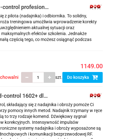
-control profesional
 z pilota (nadajnika) i odbiornika. To solidny,
Obroża treningowa umożliwia wprowadzenie korekty
względnieniem aktualnej sytuacji oraz
 maksymalnych efektów szkolenia. Jednakże
małą częścią tego, co możesz osiągnąć podczas
1149.00
echowalni
szt.
Do koszyka
d-control 1602+ dla
l, składający się z nadajnika i obroży pomoże Ci
 przy pomocy innych metod. Nadajnik trzymany w ręce
ą to trzy rodzaje komend. Dźwiękowy sygnał
ów korekcyjnych. Intensywność impulsów
troniczne systemy nadajnika i obroży wyposażone są
dnochipowych i komunikacji bezprzewodowej RF.