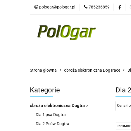
pologar@pologar.pl
785236859
Kategorie
Wszystkie kategorie
Kateg
Strona główna
obroża elektroniczna DogTrace
D
Kategorie
Dla 
obroża elektroniczna Dogtra
Dla 1 psa Dogtra
Dla 2 Psów Dogtra
PROMOC