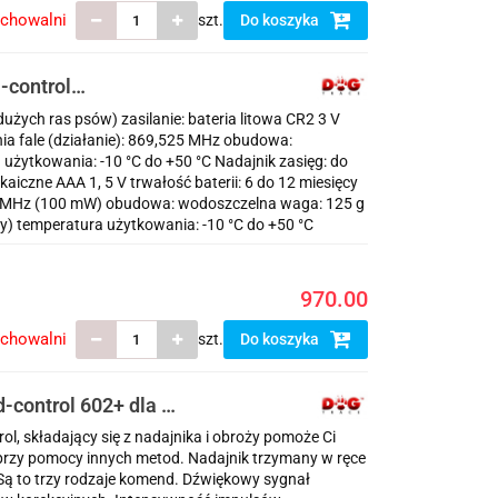
echowalni
szt.
Do koszyka
-control
wy
dużych ras psów) zasilanie: bateria litowa CR2 3 V
nia fale (działanie): 869,525 MHz obudowa:
 użytkowania: -10 °C do +50 °C Nadajnik zasięg: do
lkaiczne AAA 1, 5 V trwałość baterii: 6 do 12 miesięcy
525 MHz (100 mW) obudowa: wodoszczelna waga: 125 g
ny) temperatura użytkowania: -10 °C do +50 °C
970.00
echowalni
szt.
Do koszyka
-control 602+ dla 2
l, składający się z nadajnika i obroży pomoże Ci
 przy pomocy innych metod. Nadajnik trzymany w ręce
ą to trzy rodzaje komend. Dźwiękowy sygnał