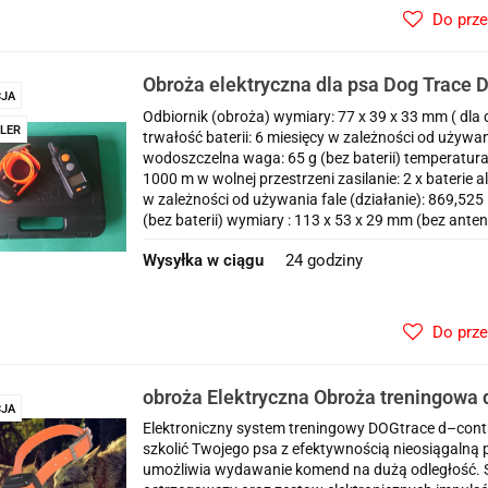
Do prz
Obroża elektryczna dla psa Dog Trace D
JA
professional 1000+ pasek pomarańczo
Odbiornik (obroża) wymiary: 77 x 39 x 33 mm ( dla 
LER
trwałość baterii: 6 miesięcy w zależności od używa
wodoszczelna waga: 65 g (bez baterii) temperatura
1000 m w wolnej przestrzeni zasilanie: 2 x baterie a
w zależności od używania fale (działanie): 869,
(bez baterii) wymiary : 113 x 53 x 29 mm (bez ante
Wysyłka w ciągu
24 godziny
Do prz
obroża Elektryczna Obroża treningowa d
JA
psów zasięg 600 metrów
Elektroniczny system treningowy DOGtrace d–contro
szkolić Twojego psa z efektywnością nieosiągalną
umożliwia wydawanie komend na dużą odległość. S