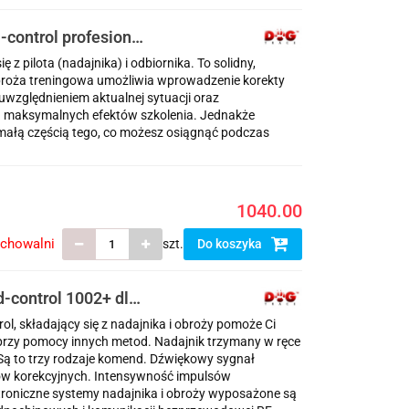
-control profesional
 z pilota (nadajnika) i odbiornika. To solidny,
Obroża treningowa umożliwia wprowadzenie korekty
względnieniem aktualnej sytuacji oraz
 maksymalnych efektów szkolenia. Jednakże
małą częścią tego, co możesz osiągnąć podczas
1040.00
echowalni
szt.
Do koszyka
d-control 1002+ dla
l, składający się z nadajnika i obroży pomoże Ci
 przy pomocy innych metod. Nadajnik trzymany w ręce
ą to trzy rodzaje komend. Dźwiękowy sygnał
ów korekcyjnych. Intensywność impulsów
troniczne systemy nadajnika i obroży wyposażone są