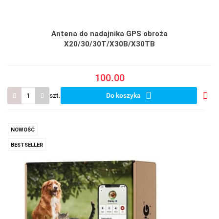
Antena do nadajnika GPS obroża
X20/30/30T/X30B/X30TB
100.00
szt.
Do koszyka
Do
prze
NOWOŚĆ
BESTSELLER