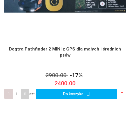
Dogtra Pathfinder 2 MINI z GPS dla małych i średnich
psów
2900.00
-17%
2400.00
szt.
Do koszyka
Do
prze