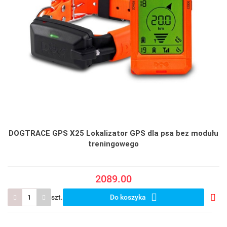
DOGTRACE GPS X25 Lokalizator GPS dla psa bez modułu
treningowego
2089.00
szt.
Do koszyka
Do
prze