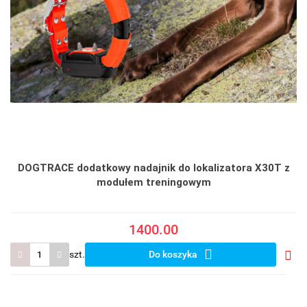
DOGTRACE dodatkowy nadajnik do lokalizatora X30T z
modułem treningowym
1400.00
szt.
Do koszyka
Do
prze