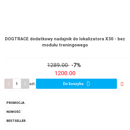
DOGTRACE dodatkowy nadajnik do lokalizatora X30 - bez
modułu treningowego
1289.00
-7%
1200.00
szt.
Do koszyka
Do
prze
PROMOCJA
NOWOŚĆ
BESTSELLER