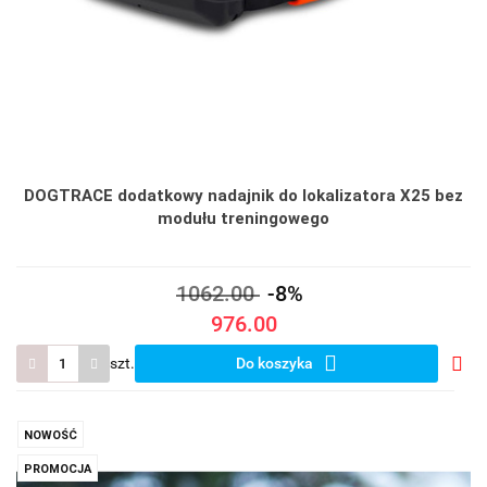
DOGTRACE dodatkowy nadajnik do lokalizatora X25 bez
modułu treningowego
1062.00
-8%
976.00
szt.
Do koszyka
Do
prze
NOWOŚĆ
PROMOCJA