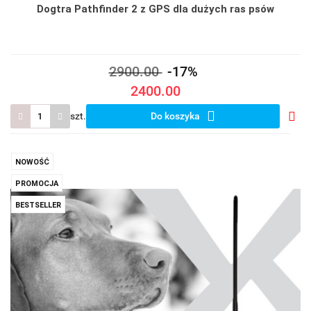
Dogtra Pathfinder 2 z GPS dla dużych ras psów
2900.00
-17%
2400.00
szt.
Do koszyka
Do
prze
NOWOŚĆ
PROMOCJA
BESTSELLER