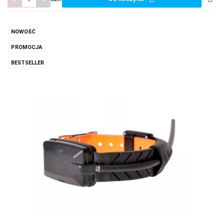
Do
prze
NOWOŚĆ
PROMOCJA
BESTSELLER