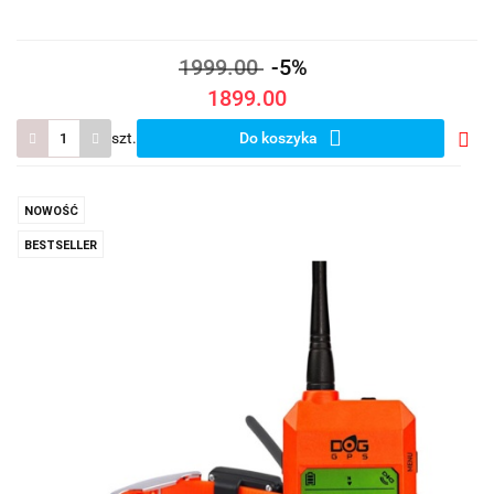
1999.00
-5%
1899.00
szt.
Do koszyka
Do
prze
NOWOŚĆ
BESTSELLER