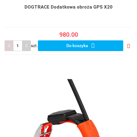
DOGTRACE Dodatkowa obroża GPS X20
980.00
szt.
Do koszyka
Do
prze