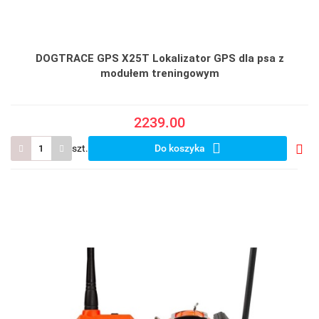
DOGTRACE GPS X25T Lokalizator GPS dla psa z
modułem treningowym
2239.00
szt.
Do koszyka
Do
prze