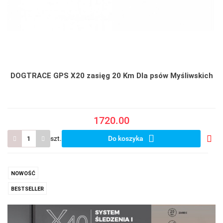
DOGTRACE GPS X20 zasięg 20 Km Dla psów Myśliwskich
1720.00
szt.
Do koszyka
Do
prze
NOWOŚĆ
BESTSELLER