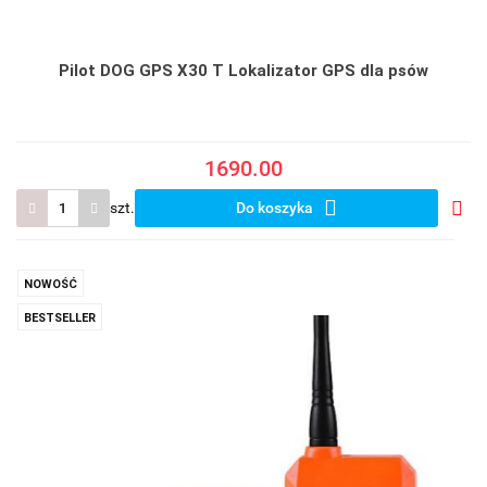
Pilot DOG GPS X30 T Lokalizator GPS dla psów
1690.00
szt.
Do koszyka
Do
prze
NOWOŚĆ
BESTSELLER