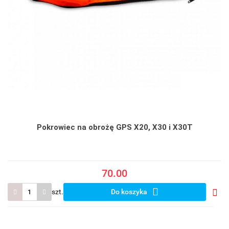
Pokrowiec na obrożę GPS X20, X30 i X30T
70.00
szt.
Do koszyka
Do
prze