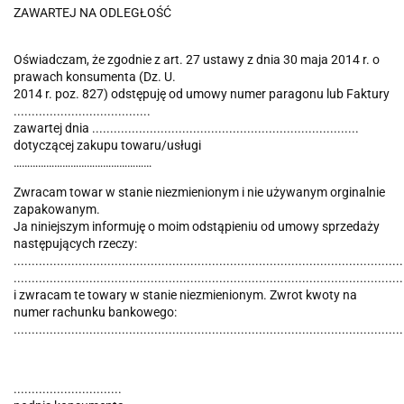
ZAWARTEJ NA ODLEGŁOŚĆ
Oświadczam, że zgodnie z art. 27 ustawy z dnia 30 maja 2014 r. o
prawach konsumenta (Dz. U.
2014 r. poz. 827) odstępuję od umowy numer paragonu lub Faktury
......................................
zawartej dnia ..........................................................................
dotyczącej zakupu towaru/usługi
……………………………………………
Zwracam towar w stanie niezmienionym i nie używanym orginalnie
zapakowanym.
Ja niniejszym informuję o moim odstąpieniu od umowy sprzedaży
następujących rzeczy:
............................................................................................................
............................................................................................................
i zwracam te towary w stanie niezmienionym. Zwrot kwoty na
numer rachunku bankowego:
............................................................................................................
..............................