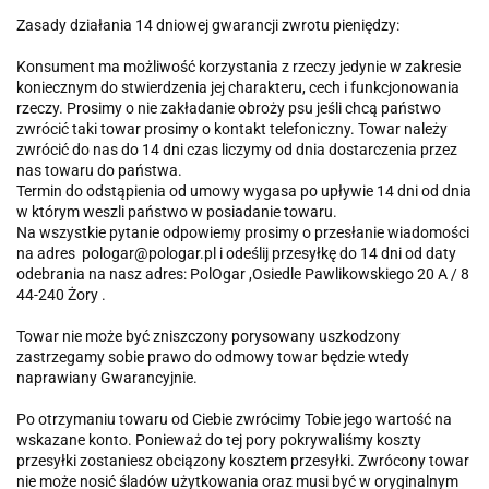
Zasady działania 14 dniowej gwarancji zwrotu pieniędzy:
Konsument ma możliwość korzystania z rzeczy jedynie w zakresie
koniecznym do stwierdzenia jej charakteru, cech i funkcjonowania
rzeczy. Prosimy o nie zakładanie obroży psu jeśli chcą państwo
zwrócić taki towar prosimy o kontakt telefoniczny. Towar należy
zwrócić do nas do 14 dni czas liczymy od dnia dostarczenia przez
nas towaru do państwa.
Termin do odstąpienia od umowy wygasa po upływie 14 dni od dnia
w którym weszli państwo w posiadanie towaru.
Na wszystkie pytanie odpowiemy prosimy o przesłanie wiadomości
na adres pologar@pologar.pl i odeślij przesyłkę do 14 dni od daty
odebrania na nasz adres: PolOgar ,Osiedle Pawlikowskiego 20 A / 8
44-240 Żory .
Towar nie może być zniszczony porysowany uszkodzony
zastrzegamy sobie prawo do odmowy towar będzie wtedy
naprawiany Gwarancyjnie.
Po otrzymaniu towaru od Ciebie zwrócimy Tobie jego wartość na
wskazane konto. Ponieważ do tej pory pokrywaliśmy koszty
przesyłki zostaniesz obciązony kosztem przesyłki. Zwrócony towar
nie może nosić śladów użytkowania oraz musi być w oryginalnym