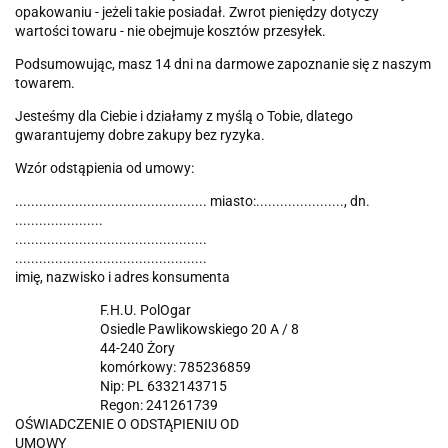
opakowaniu - jeżeli takie posiadał. Zwrot pieniędzy dotyczy
wartości towaru - nie obejmuje kosztów przesyłek.
Podsumowując, masz 14 dni na darmowe zapoznanie się z naszym
towarem.
Jesteśmy dla Ciebie i działamy z myślą o Tobie, dlatego
gwarantujemy dobre zakupy bez ryzyka.
Wzór odstąpienia od umowy:
................................................ miasto:......................, dn.
......................
................................................
................................................
imię, nazwisko i adres konsumenta
F.H.U. PolOgar
Osiedle Pawlikowskiego 20 A / 8
44-240 Żory
komórkowy: 785236859
Nip: PL 6332143715
Regon: 241261739
OŚWIADCZENIE O ODSTĄPIENIU OD
UMOWY