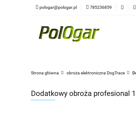
pologar@pologar.pl
785236859
Kategorie
Wszystkie kategorie
Kateg
Strona główna
obroża elektroniczna DogTrace
D
Dodatkowy obroża profesional 1