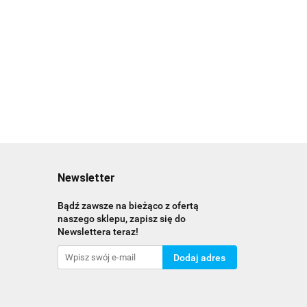
OGTRACE
plastikowa
do piłek z
50.00
datkowy nadajnik
długość 70 cm
pilotem
 lokalizatora X25
szerokość 2,5
62.00
z modułu
cm
6.00
eningowego
Newsletter
Bądź zawsze na bieżąco z ofertą
naszego sklepu, zapisz się do
Newslettera teraz!