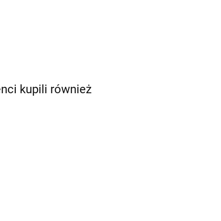
enci kupili również
dogtrace
DOGtrace
Zestaw D-ball
Obroża
UP wyrzutnik
905.00