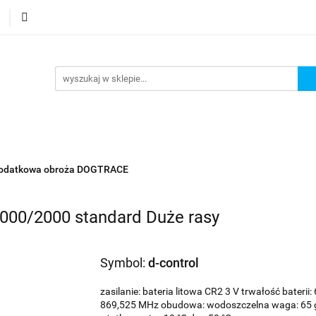
Podstrona
Polecamy Strony:
Nowości
Bestse
orie
Podstrona
Polecamy Strony:
Nowości
Bes
odatkowa obroża DOGTRACE
000/2000 standard Duże rasy
Symbol:
d-control
zasilanie: bateria litowa CR2 3 V trwałość baterii:
869,525 MHz obudowa: wodoszczelna waga: 65 g (