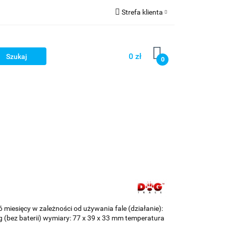
Strefa klienta
llery
Zaloguj się
Zarejestruj się
0 zł
0
Dodaj zgłoszenie
tsellery
 6 miesięcy w zależności od używania fale (działanie):
bez baterii) wymiary: 77 x 39 x 33 mm temperatura