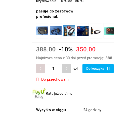
użytkowania: -10 °C do +50 °C
pasuje do zestawów
profesional:
388.00
-10%
350.00
Najniższa cena z 30 dni przed promocją:
388
szt.
Do koszyka
Do przechowalni
Rata już od:
/ mc
Wysyłka w ciągu
24 godziny