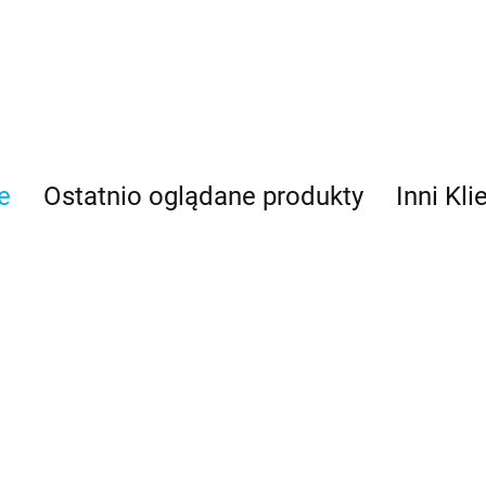
e
Ostatnio oglądane produkty
Inni Kli
Dogtrace d-
 + d-
control
obroża
Dodatkowa
obroża
owa
358.00