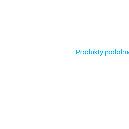
Produkty podobn
Dogtrace
control 
Dodatkowa
dodatk
obroża