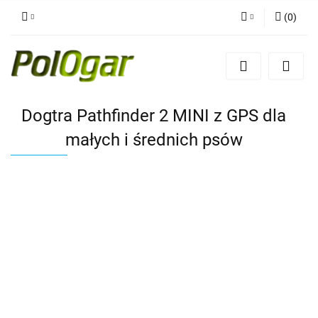
(
0
)
Zaloguj się
Zarejestruj się
Dodaj zgłoszenie
Dogtra Pathfinder 2 MINI z GPS dla
małych i średnich psów