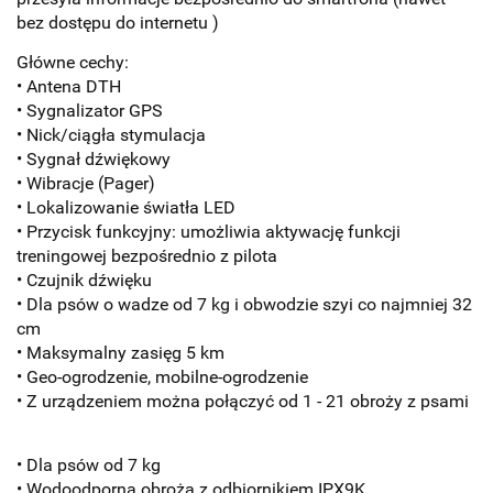
bez dostępu do internetu )
Główne cechy:
• Antena DTH
• Sygnalizator GPS
• Nick/ciągła stymulacja
• Sygnał dźwiękowy
• Wibracje (Pager)
• Lokalizowanie światła LED
• Przycisk funkcyjny: umożliwia aktywację funkcji
treningowej bezpośrednio z pilota
• Czujnik dźwięku
• Dla psów o wadze od 7 kg i obwodzie szyi co najmniej 32
cm
• Maksymalny zasięg 5 km
• Geo-ogrodzenie, mobilne-ogrodzenie
• Z urządzeniem można połączyć od 1 - 21 obroży z psami
•
Dla psów od 7 kg
•
Wodoodporna obroża z odbiornikiem IPX9K