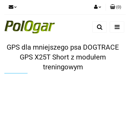
(
0
)
Zaloguj się
Zarejestruj się
Dodaj zgłoszenie
GPS dla mniejszego psa DOGTRACE
GPS X25T Short z modułem
treningowym