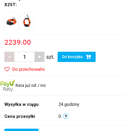
X25T:
2239.00
szt.
Do koszyka
Do przechowalni
Rata już od:
/ mc
Wysyłka w ciągu
24 godziny
Cena przesyłki
0