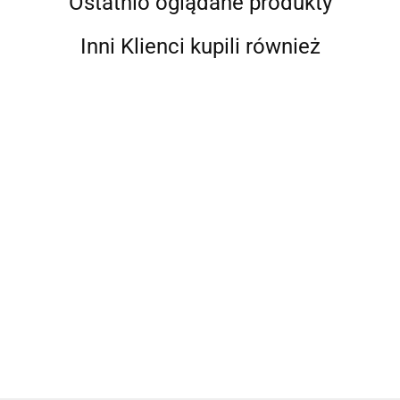
Ostatnio oglądane produkty
Inni Klienci kupili również
DOGTRACE
DOGTRACE
DOGTRACE
DOGTRAC
DOGTRACE
GPS X20
GPS X20
GPS X20
GPS X25T
GPS X25
Short
zasięg 20
zasięg 20
Lokalizato
Lokalizator
1720.00
2699.00
1720.00
2239.00
zasięg 20
Km Dla 2
Km Dla
2089.00
GPS dla p
GPS dla psa
Km Dla
psów
psów
z modułe
bez modułu
małych
Myśliwskich
Myśliwskich
treningow
treningowego
psów
Myśliwskich