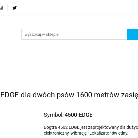
Podstrona
Polecamy Strony:
Nowości
Bests
orie
Podstrona
Polecamy Strony:
Nowości
Be
2 EDGE dla dwóch psów 1600 metrów zasi
Symbol:
4500-EDGE
Dogtra 4502 EDGE jest zaprojektowany dla dużyc
elektroniczny, wibrację i Lokalizator świetlny.