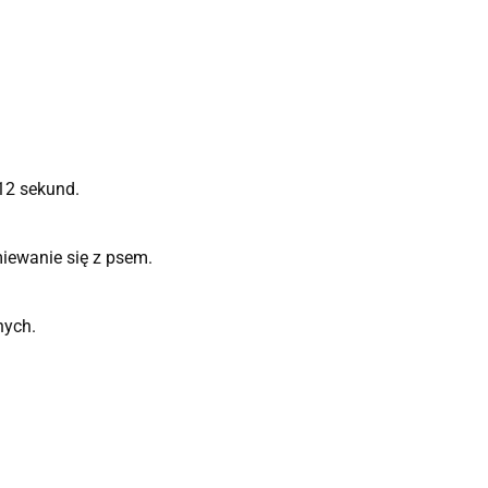
 12 sekund.
miewanie się z psem.
nych.