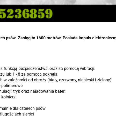
h psów. Zasięg to 1600 metrów, Posiada impuls elektroniczny, 
y z funkcją bezpieczeństwa, oraz za pomocą wibracji.
zu lub 1 - 8 za pomocą pokrętła
 w zależności od obroży (biały, czerwony, niebieski i zielony)
o-polimerowe
lacji, tryb oraz naładowania baterii
 kołnierz
lnie dla czterech psów
ługościach sierści