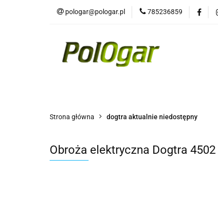
pologar@pologar.pl
785236859
Kategorie
Wszystkie kategorie
Kateg
Strona główna
dogtra aktualnie niedostępny
Obroża elektryczna Dogtra 450