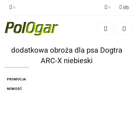
(
0
)
Zaloguj się
Zarejestruj się
Dodaj zgłoszenie
dodatkowa obroża dla psa Dogtra
ARC-X niebieski
PROMOCJA
NOWOŚĆ