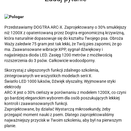
Przedstawiamy DOGTRA ARC-X. Zaprojektowany o 30% smuklejszy
niż 1200X z opatentowaną przez Dogtra ergonomiczną krzywizną,
która naturalnie dopasowuje się do kształtu Twojego psa. Obroża
Waży zaledwie 75 gram jest tak lekki, że Twój pies zapomni, że go
ma. Zaawansowane wibracje XPP, sygnał dźwiękowy i
najjaśniejsza dioda LED. Zasięg 1200 metrów z możliwością
rozszerzenia do 3 psów. Całkowicie wodoodporny.
Skorzystaj z ulepszonych funkcji zdalnego szkolenia,
zintegrowanych we wszystkich modelach serii X.
Światło LED 1000 luksów, Dźwięk słyszalny, Wyjmowane styki
elektrody
ARC-X jest o 30% cieńszy w porównaniu z modelem 1200X, co czyni
go bardziej eleganckim wyborem dla osób poszukujących lekkiej
kontroli i zaawansowanych funkcji.
Zaprojektowane, by działać Wystarczą mikrosekundy, żeby
przegapić moment nauki z psem. Dlatego zaprojektowaliśmy
najważniejszy przycisk w Twoim szkoleniu, aby był na pierwszym
planie.