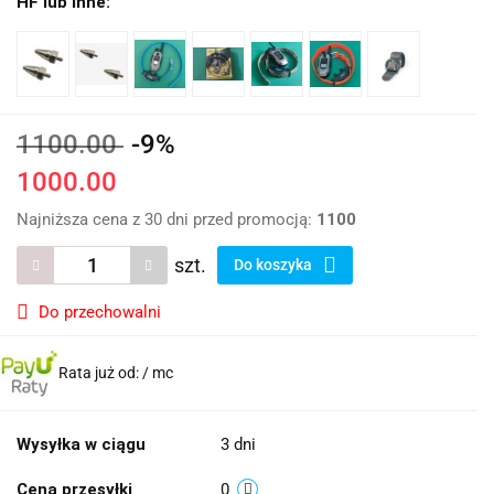
HF lub inne:
1100.00
-9%
1000.00
Najniższa cena z 30 dni przed promocją:
1100
szt.
Do koszyka
Do przechowalni
Rata już od:
/ mc
Wysyłka w ciągu
3 dni
Cena przesyłki
0