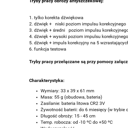
Tryby pracy obroży antyszczekowej:
1. tylko korekta dźwiękowa
2. dźwięk + niski poziom impulsu korekcyjnego
3. dźwięk + średni poziom impulsu korekcyjneg
4. dźwięk + wysoki poziom impulsu korekcyjneg
5. dźwięk + impuls korekcyjny na 5 wzrastający
6. funkcja testowa
Tryby pracy przełączane są przy pomocy załąc
Charakterystyka:
Wymiary: 33 x 39 x 61 mm
Masa: 55 g (obudowa, bateria)
Zasilanie: bateria litowa CR2 3V
Żywotność baterii: do 6 miesięcy (w trybie
Długość obroży: 15 - 45 cm
Temp. robocza: od -10 ºC do +50 ºC