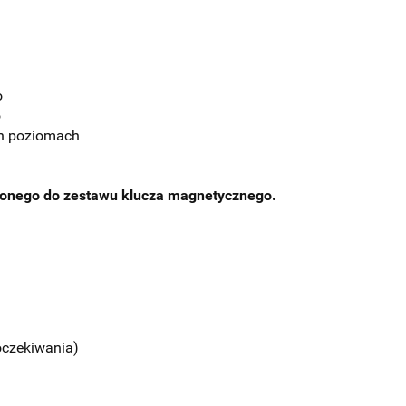
o
o
ch poziomach
zonego do zestawu klucza magnetycznego.
 oczekiwania)