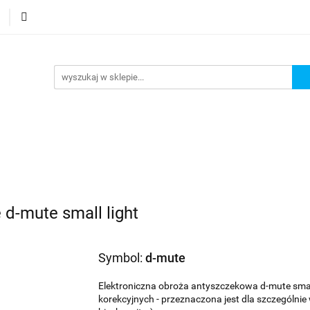
Podstrona
Polecamy Strony:
Nowości
Bestse
orie
Podstrona
Polecamy Strony:
Nowości
Bes
d-mute small light
Symbol:
d-mute
Elektroniczna obroża antyszczekowa d-mute smal
korekcyjnych - przeznaczona jest dla szczególnie