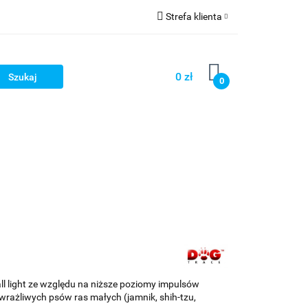
Strefa klienta
llery
Zaloguj się
Zarejestruj się
0 zł
0
Dodaj zgłoszenie
tsellery
l light ze względu na niższe poziomy impulsów
 wrażliwych psów ras małych (jamnik, shih-tzu,