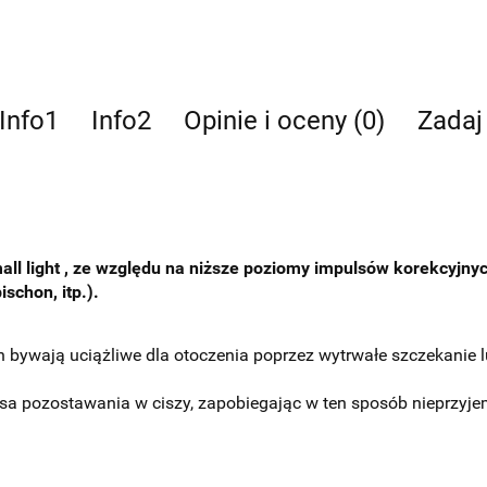
Info1
Info2
Opinie i oceny (0)
Zadaj
l light , ze względu na niższe poziomy impulsów korekcyjnyc
schon, itp.).
ch bywają uciążliwe dla otoczenia poprzez wytrwałe szczekanie 
a pozostawania w ciszy, zapobiegając w ten sposób nieprzyj