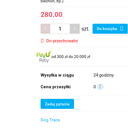
bischon, itp.).
280.00
szt.
Do koszyka
Do przechowalni
od 300 zł do 20 000 zł
Wysyłka w ciągu
24 godziny
Cena przesyłki
0
Zadaj pytanie
Dog Trace